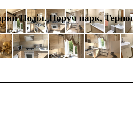
арий Поділ. Поруч парк, Терноп