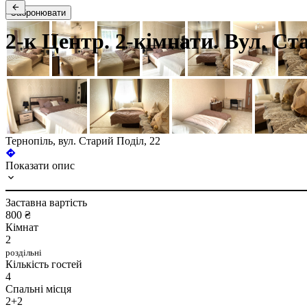
Забронювати
2-к Центр. 2-кімнати. Вул. Ст
Тернопіль, вул. Старий Поділ, 22
Показати опис
Заставна вартість
800 ₴
Кімнат
2
роздільні
Кількість гостей
4
Спальні місця
2+2