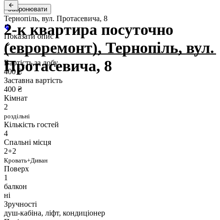
Забронювати
Тернопіль, вул. Протасевича, 8
2-к квартира посуточно
Показати опис
(евроремонт), Тернопіль, вул.
Протасевича, 8
Вартість за добу
400 ₴
Заставна вартість
400 ₴
Кімнат
2
роздільні
Кількість гостей
4
Спальні місця
2+2
Кровать+Диван
Поверх
1
балкон
ні
Зручності
душ-кабіна, ліфт, кондиціонер