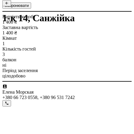
Забронювати
1-к 14, Санжійка
Вартість за добу
1 400 ₴
Заставна вартість
1 400 ₴
Кімнат
1
Кількість гостей
3
балкон
ні
Період заселення
цілодобово
Елена Морская
+380 66 723 0558, +380 96 531 7242