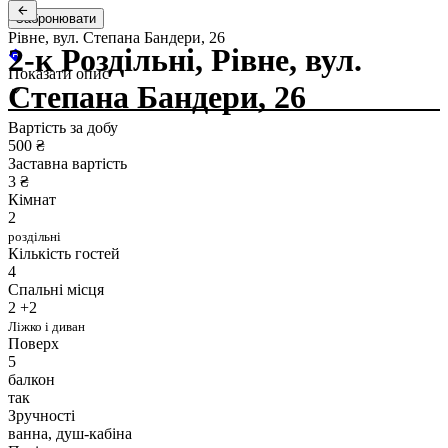
Забронювати
Рівне, вул. Степана Бандери, 26
2-к Роздільні, Рівне, вул.
Показати опис
Степана Бандери, 26
Вартість за добу
500 ₴
Заставна вартість
3 ₴
Кімнат
2
роздільні
Кількість гостей
4
Спальні місця
2 +2
Ліжко і диван
Поверх
5
балкон
так
Зручності
ванна, душ-кабіна