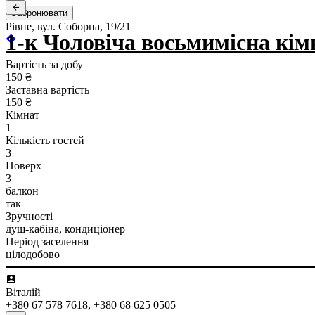
Забронювати
Рівне, вул. Соборна, 19/21
1-к Чоловіча восьмимісна кімн
Вартість за добу
150 ₴
Заставна вартість
150 ₴
Кімнат
1
Кількість гостей
3
Поверх
3
балкон
так
Зручності
душ-кабіна, кондиціонер
Період заселення
цілодобово
Віталій
+380 67 578 7618, +380 68 625 0505