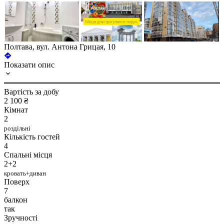
Полтава, вул. Антона Грицая, 10
Показати опис
Вартість за добу
2 100 ₴
Кімнат
2
роздільні
Кількість гостей
4
Спальні місця
2+2
кровать+диван
Поверх
7
балкон
так
Зручності