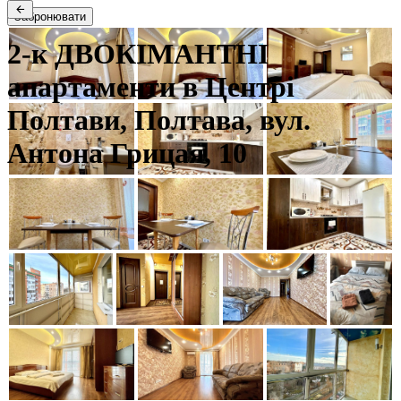
Забронювати
2-к ДВОКІМАНТНІ
апартаменти в Центрі
Полтави, Полтава, вул.
Антона Грицая, 10