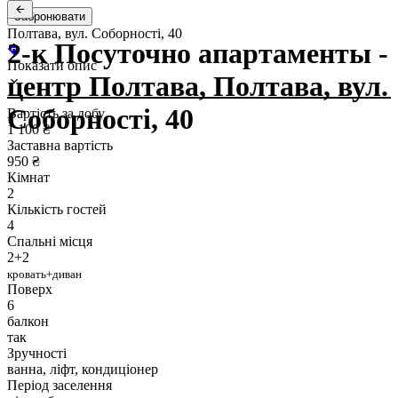
Забронювати
Полтава, вул. Соборності, 40
2-к Посуточно апартаменты -
Показати опис
центр Полтава, Полтава, вул.
Соборності, 40
Вартість за добу
1 100 ₴
Заставна вартість
950 ₴
Кімнат
2
Кількість гостей
4
Спальні місця
2+2
кровать+диван
Поверх
6
балкон
так
Зручності
ванна, ліфт, кондиціонер
Період заселення