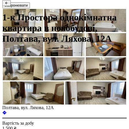
Забронювати
1-к Простора однокімнатна
квартира в новобудові,
Полтава, вул. Ляхова, 12А
Полтава, вул. Ляхова, 12А
Вартість за добу
1 500 ₴