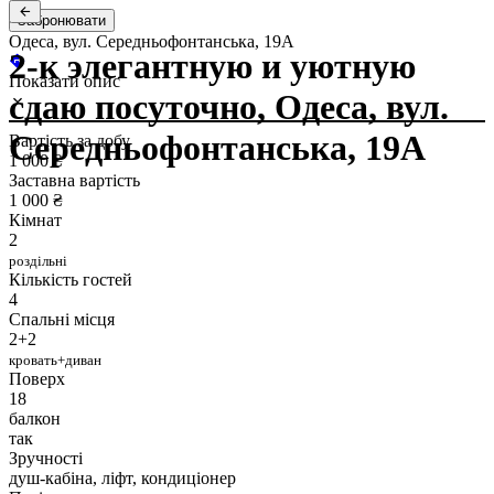
Забронювати
Одеса, вул. Середньофонтанська, 19А
2-к элегантную и уютную
Показати опис
сдаю посуточно, Одеса, вул.
Середньофонтанська, 19А
Вартість за добу
1 000 ₴
Заставна вартість
1 000 ₴
Кімнат
2
роздільні
Кількість гостей
4
Спальні місця
2+2
кровать+диван
Поверх
18
балкон
так
Зручності
душ-кабіна, ліфт, кондиціонер