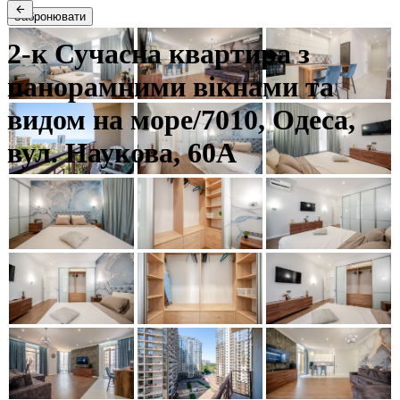
Забронювати
2-к Сучасна квартира з
панорамними вікнами та
видом на море/7010, Одеса,
вул. Наукова, 60А