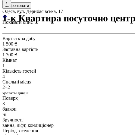
Забронювати
Одеса, вул. Дерибасівська, 17
1-к Квартира посуточно центр 
Показати опис
Вартість за добу
1 500 ₴
Заставна вартість
1 300 ₴
Кімнат
1
Кількість гостей
4
Спальні місця
2+2
кровать+диван
Поверх
3
балкон
ні
Зручності
ванна, ліфт, кондиціонер
Період заселення