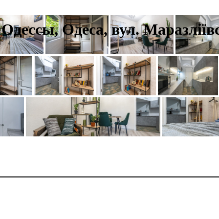
 Одессы, Одеса, вул. Маразліївс