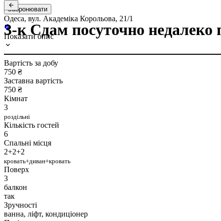
Забронювати
Одеса, вул. Академіка Корольова, 21/1
3-к Сдам посуточно недалеко п
Показати опис
Вартість за добу
750 ₴
Заставна вартість
750 ₴
Кімнат
3
роздільні
Кількість гостей
6
Спальні місця
2+2+2
кровать+диван+кровать
Поверх
3
балкон
так
Зручності
ванна, ліфт, кондиціонер