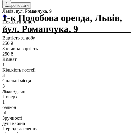
Забронювати
Львів, вул. Романчука, 9
1-к Подобова оренда, Львів,
Показати опис
вул. Романчука, 9
Вартість за добу
250 ₴
Заставна вартість
250 ₴
Кімнат
1
Кількість гостей
3
Спальні місця
3
Ліжко +диван
Поверх
1
балкон
ні
Зручності
душ-кабіна
Період заселення