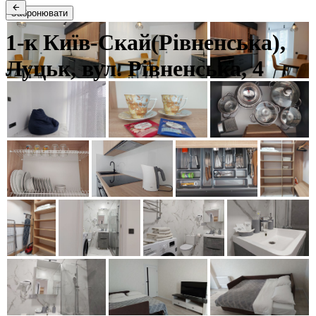
Забронювати
1-к Київ-Скай(Рівненська),
Луцьк, вул. Рівненська, 4