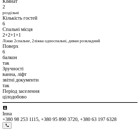
Кімнат
2
роздільні
Кількість гостей
6
Спальні місця
2+2+1+1
Ліжко 2спальне, 2ліжка односпальні, диван розкладний
Поверх
6
балкон
так
Зручності
ванна, ліфт
звітні документи
так
Період заселення
цілодобово
Інна
+380 98 253 1115, +380 95 890 3720, +380 63 197 6328