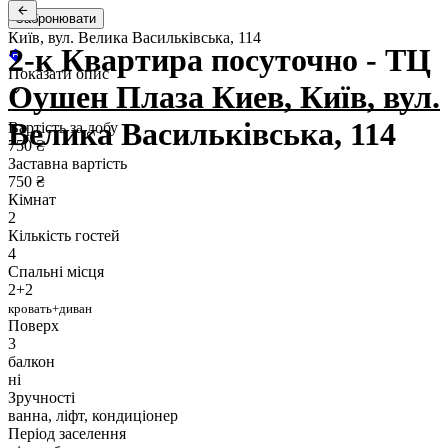
Забронювати
Київ, вул. Велика Васильківська, 114
2-к Квартира посуточно - ТЦ
Показати опис
Оушен Плаза Киев, Київ, вул.
Велика Васильківська, 114
Вартість за добу
750 ₴
Заставна вартість
750 ₴
Кімнат
2
Кількість гостей
4
Спальні місця
2+2
кровать+диван
Поверх
3
балкон
ні
Зручності
ванна, ліфт, кондиціонер
Період заселення