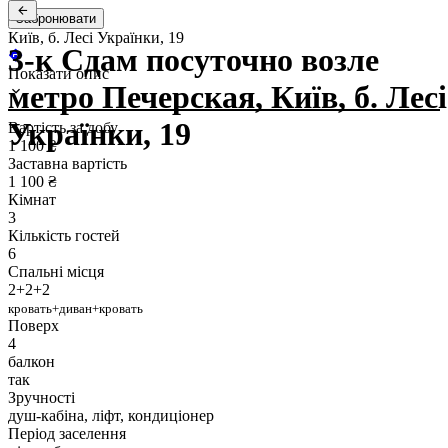
Забронювати
Київ, б. Лесі Українки, 19
3-к Сдам посуточно возле
Показати опис
метро Печерская, Київ, б. Лесі
Українки, 19
Вартість за добу
1 100 ₴
Заставна вартість
1 100 ₴
Кімнат
3
Кількість гостей
6
Спальні місця
2+2+2
кровать+диван+кровать
Поверх
4
балкон
так
Зручності
душ-кабіна, ліфт, кондиціонер
Період заселення