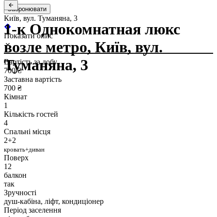
Забронювати
Київ, вул. Туманяна, 3
1-к Однокомнатная люкс
Показати опис
возле метро, Київ, вул.
Туманяна, 3
Вартість за добу
700 ₴
Заставна вартість
700 ₴
Кімнат
1
Кількість гостей
4
Спальні місця
2+2
кровать+диван
Поверх
12
балкон
так
Зручності
душ-кабіна, ліфт, кондиціонер
Період заселення