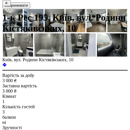
Забронювати
1-к Рес 195, Київ, вул. Родини
Кістяківських, 10
Київ, вул. Родини Кістяківських, 10
Вартість за добу
3 000 ₴
Заставна вартість
3 000 ₴
Кімнат
1
Кількість гостей
3
балкон
ні
Зручності