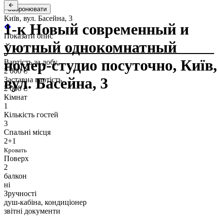
Забронювати
Київ, вул. Басейна, 3
1-к Новый современный и
Показати опис
уютный однокомнатный
номер-студио посуточно, Київ,
Вартість за добу
2 000 ₴
вул. Басейна, 3
Заставна вартість
2 000 ₴
Кімнат
1
Кількість гостей
3
Спальні місця
2+1
Кровать
Поверх
2
балкон
ні
Зручності
душ-кабіна, кондиціонер
звітні документи