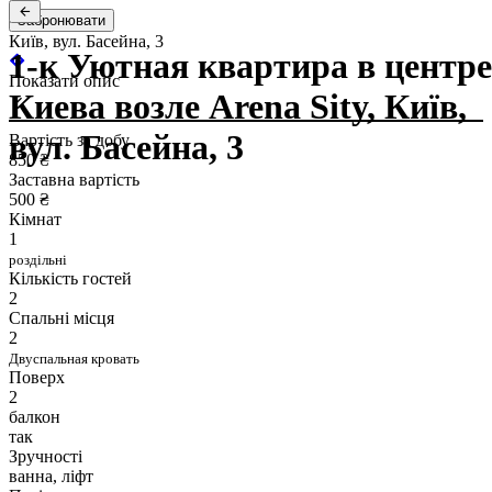
Забронювати
Київ, вул. Басейна, 3
1-к Уютная квартира в центре
Показати опис
Киева возле Arena Sity, Київ,
вул. Басейна, 3
Вартість за добу
850 ₴
Заставна вартість
500 ₴
Кімнат
1
роздільні
Кількість гостей
2
Спальні місця
2
Двуспальная кровать
Поверх
2
балкон
так
Зручності
ванна, ліфт