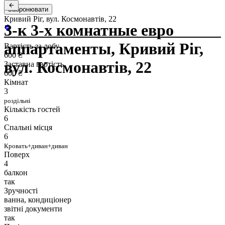
Забронювати
Кривий Ріг, вул. Космонавтів, 22
3-к 3-х комнатные евро
аппартаменты, Кривий Ріг,
Вартість за добу
600 ₴
вул. Космонавтів, 22
Заставна вартість
600 ₴
Кімнат
3
роздільні
Кількість гостей
6
Спальні місця
6
Кровать+диван+диван
Поверх
4
балкон
так
Зручності
ванна, кондиціонер
звітні документи
так