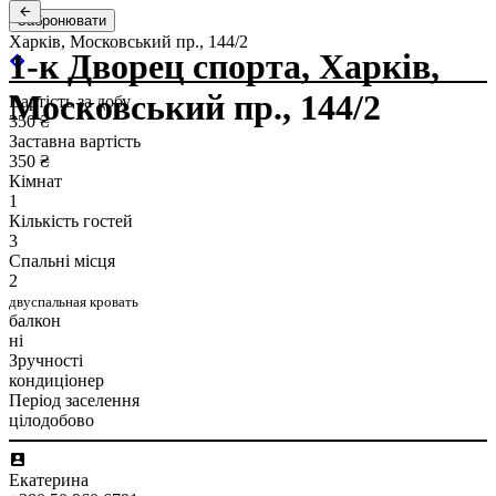
Забронювати
Харків, Московський пр., 144/2
1-к Дворец спорта, Харків,
Московський пр., 144/2
Вартість за добу
350 ₴
Заставна вартість
350 ₴
Кімнат
1
Кількість гостей
3
Спальні місця
2
двуспальная кровать
балкон
ні
Зручності
кондиціонер
Період заселення
цілодобово
Екатерина