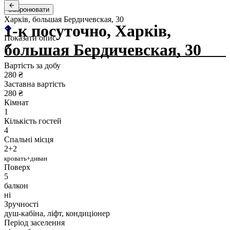
Забронювати
Харків, большая Бердичевская, 30
1-к посуточно, Харків,
Показати опис
большая Бердичевская, 30
Вартість за добу
280 ₴
Заставна вартість
280 ₴
Кімнат
1
Кількість гостей
4
Спальні місця
2+2
кровать+диван
Поверх
5
балкон
ні
Зручності
душ-кабіна, ліфт, кондиціонер
Період заселення