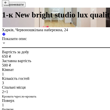
Забронювати
1-к New bright studio lux qual
Харків, Червоношкільна набережна, 24
Показати опис
Вартість за добу
650 ₴
Заставна вартість
500 ₴
Кімнат
1
Кількість гостей
3
Спальні місця
2+1
Кровать+кресло-кровать
Поверх
1
балкон