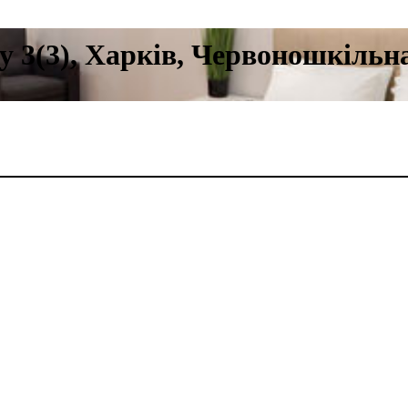
ity 3(3), Харків, Червоношкільн