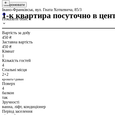
Забронювати
Івано-Франківськ, вул. Гната Хоткевича, 85/3
1-к квартира посуточно в цент
Показати опис
Вартість за добу
450 ₴
Заставна вартість
450 ₴
Кімнат
1
Кількість гостей
4
Спальні місця
2+2
кровать+диван
Поверх
4
балкон
так
Зручності
ванна, ліфт, кондиціонер
Період заселення