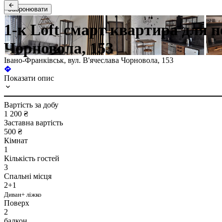
Забронювати
1-к Loft смарт квартира для п
Чорновола, 153
Івано-Франківськ, вул. В'ячеслава Чорновола, 153
Показати опис
Вартість за добу
1 200 ₴
Заставна вартість
500 ₴
Кімнат
1
Кількість гостей
3
Спальні місця
2+1
Диван+ ліжко
Поверх
2
балкон