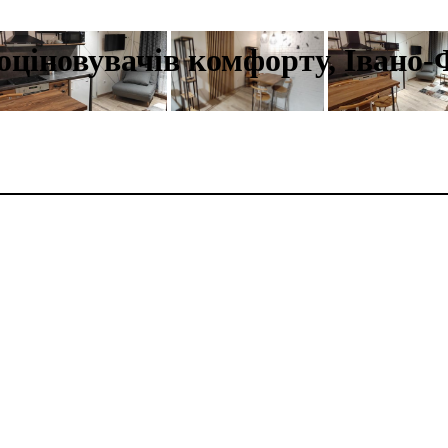
оціновувачів комфорту, Івано-