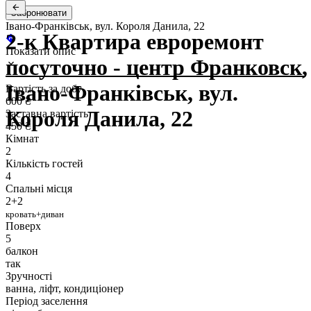
Забронювати
Івано-Франківськ, вул. Короля Данила, 22
2-к Квартира евроремонт
Показати опис
посуточно - центр Франковск,
Івано-Франківськ, вул.
Вартість за добу
600 ₴
Короля Данила, 22
Заставна вартість
450 ₴
Кімнат
2
Кількість гостей
4
Спальні місця
2+2
кровать+диван
Поверх
5
балкон
так
Зручності
ванна, ліфт, кондиціонер
Період заселення