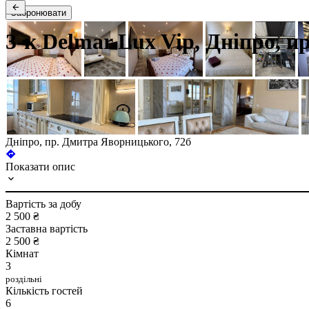
Забронювати
3-к Delmar Lux Vip, Дніпро, 
Дніпро, пр. Дмитра Яворницького, 72б
Показати опис
Вартість за добу
2 500 ₴
Заставна вартість
2 500 ₴
Кімнат
3
роздільні
Кількість гостей
6