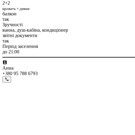
2+2
кровать + диван
балкон
так
Зручності
ванна, душ-кабіна, кондиціонер
звітні документи
так
Період заселення
до 21:00
Анна
+380 95 788 6793