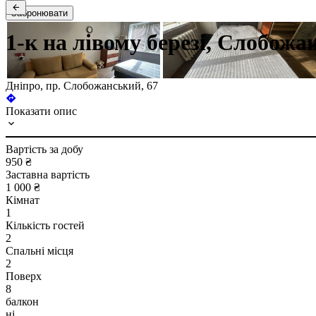
Забронювати
1-к на лівому березі, Слобожа
Дніпро, пр. Слобожанський, 67
Показати опис
Вартість за добу
950 ₴
Заставна вартість
1 000 ₴
Кімнат
1
Кількість гостей
2
Спальні місця
2
Поверх
8
балкон
ні