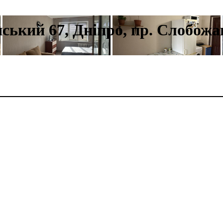
нський 67, Дніпро, пр. Слобожа