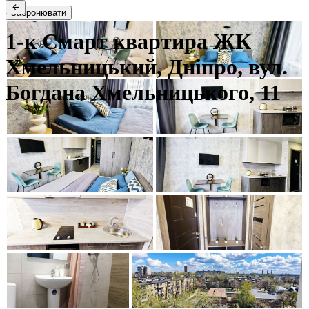
Забронювати
1-к Смарт квартира ЖК
Хмельницький, Дніпро, вул.
Богдана Хмельницького, 11