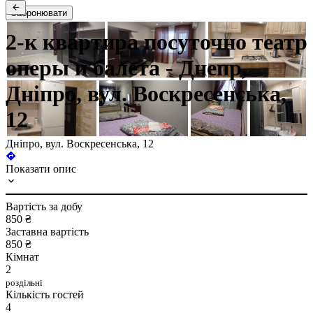
Забронювати
2-к квартира посуточно театр
оперы и балета - Днепр,
Дніпро, вул. Воскресенська,
12
Дніпро, вул. Воскресенська, 12
Показати опис
Вартість за добу
850 ₴
Заставна вартість
850 ₴
Кімнат
2
роздільні
Кількість гостей
4