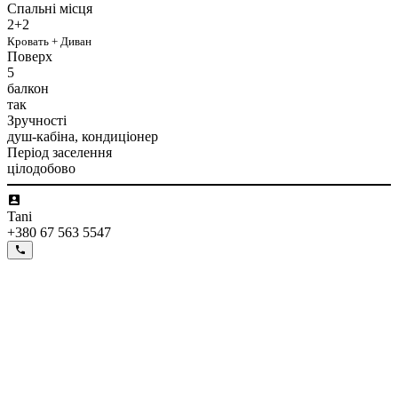
Спальні місця
2+2
Кровать + Диван
Поверх
5
балкон
так
Зручності
душ-кабіна, кондиціонер
Період заселення
цілодобово
Tani
+380 67 563 5547