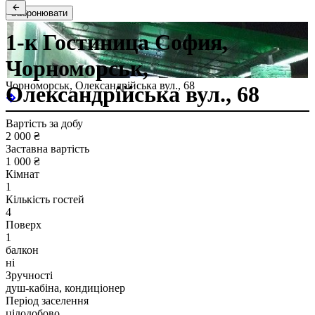
Забронювати
1-к Гостиница София,
Чорноморськ,
Чорноморськ, Олександрійська вул., 68
Олександрійська вул., 68
Вартість за добу
2 000 ₴
Заставна вартість
1 000 ₴
Кімнат
1
Кількість гостей
4
Поверх
1
балкон
ні
Зручності
душ-кабіна, кондиціонер
Період заселення
цілодобово