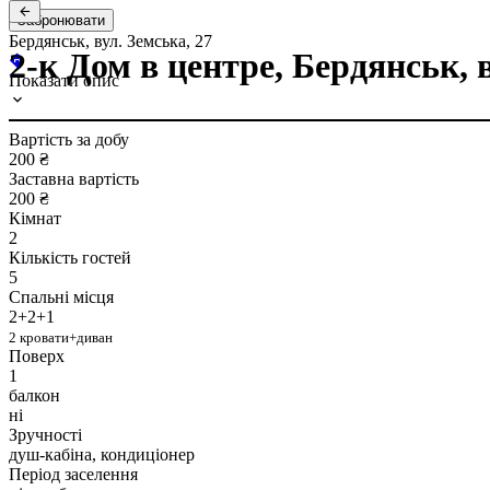
Забронювати
Бердянськ, вул. Земська, 27
2-к Дом в центре, Бердянськ, в
Показати опис
Вартість за добу
200 ₴
Заставна вартість
200 ₴
Кімнат
2
Кількість гостей
5
Спальні місця
2+2+1
2 кровати+диван
Поверх
1
балкон
ні
Зручності
душ-кабіна, кондиціонер
Період заселення